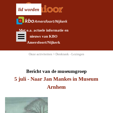
Ga naar de inhoud
lid worden
Met o.a. actuele informatie en
Menu overslaan
nieuws
van KBO
Amersfoort/Nijkerk
Onze activiteiten > Denktank - Lezingen
Bericht van de museumgroep
5 juli - Naar Jan Mankes in Museum
Arnhem