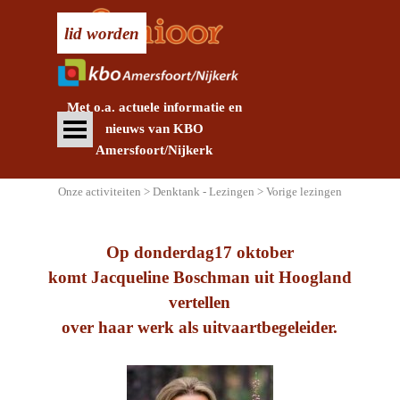
Ga naar de inhoud
lid worden
Met o.a. actuele informatie en
Menu overslaan
nieuws
van KBO
Amersfoort/Nijkerk
Onze activiteiten > Denktank - Lezingen > Vorige lezingen
Op donderdag17 oktober
komt Jacqueline Boschman uit Hoogland
vertellen
over haar werk als uitvaartbegeleider.