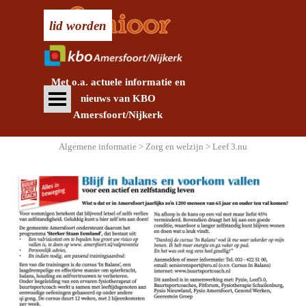
Ga naar de inhoud
lid worden
Met o.a. actuele informatie en
Menu overslaan
nieuws
van KBO
Amersfoort/Nijkerk
Algemene informatie > Zorg en welzijn > Leef 3.nu