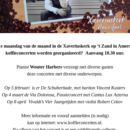
1e maandag van de maand in de Xaveriuskerk op ‘t Zand in Amersf
koffieconcerten worden georganiseerd? Aanvang 10.30 uur.
Pianist
Wouter Harbers
verzorgt met diverse gasten
deze concerten met diverse onderwerpen.
Op 5 februari is er De Schubertiade, met bariton Vincent Kusters
Op 4 maart de Via Dolorosa, Passieconcert met Cantus Lux Aeterna
Op 8 april Vivaldi’s Vier Jaargetijden met violist Robert Cekov
Meer informatie en vooraf aanmelden (is nodig)
kan op internet: www.koffieconcerten.nl.
Na afloop van het concert is er een vrijblijvende collecte.