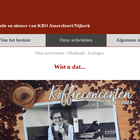
atie en nieuws
van KBO Amersfoort/Nijkerk
Menu overslaan
Van het bestuur
Onze activiteiten
Algemene in
▼
▼
Onze activiteiten > Denktank - Lezingen
Wist u dat...