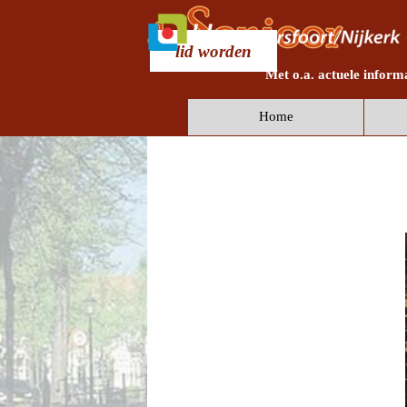
Ga naar de inhoud
lid worden
Met o.a. actuele inform
Home